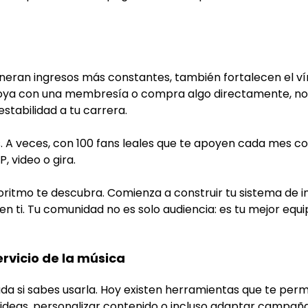
neran ingresos más constantes, también fortalecen el ví
oya con una membresía o compra algo directamente, no 
estabilidad a tu carrera.
. A veces, con 100 fans leales que te apoyen cada mes c
, video o gira.
oritmo te descubra. Comienza a construir tu sistema de i
n ti. Tu comunidad no es solo audiencia: es tu mejor equ
servicio de la música
iada si sabes usarla. Hoy existen herramientas que te per
ideas, personalizar contenido o incluso adaptar campaña