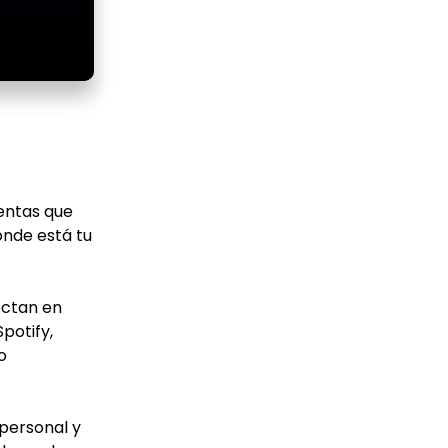
entas que
ónde está tu
ectan en
potify,
o
 personal y