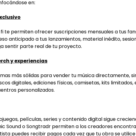
enfocándose en:
xclusivo
 te permiten ofrecer suscripciones mensuales a tus fans
so anticipado a tus lanzamientos, material inédito, sesio
a sentir parte real de tu proyecto.
rch y experiencias
mas más sólidas para vender tu música directamente, si
cos digitales, ediciones físicas, camisetas, kits limitados,
uentros personalizados.
egos, películas, series y contenido digital sigue crecien
mic Sound o Songtradr permiten a los creadores encontr
ista puedes recibir pagos cada vez que tu obra se utilice