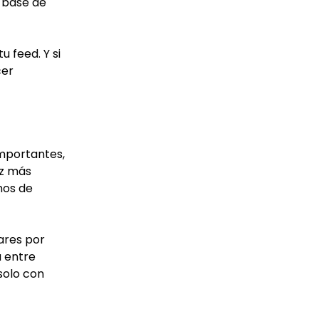
 base de
 feed. Y si
cer
importantes,
ez más
nos de
ares por
a entre
solo con