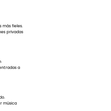
 más fieles.
nes privadas
n
 entradas a
do.
ar música