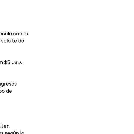
nculo con tu
solo te da
on $5 USD,
ngresos
ipo de
miten
s según la