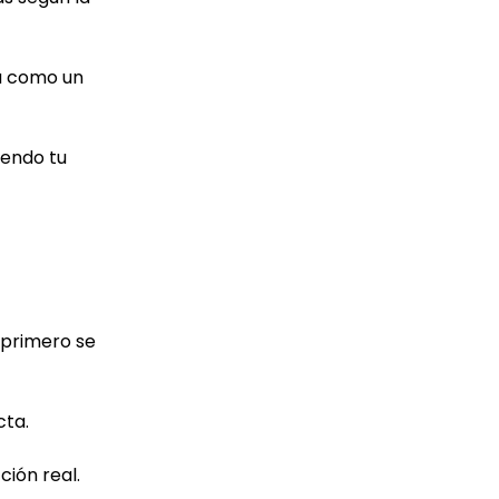
ía como un
iendo tu
d primero se
cta.
ión real.