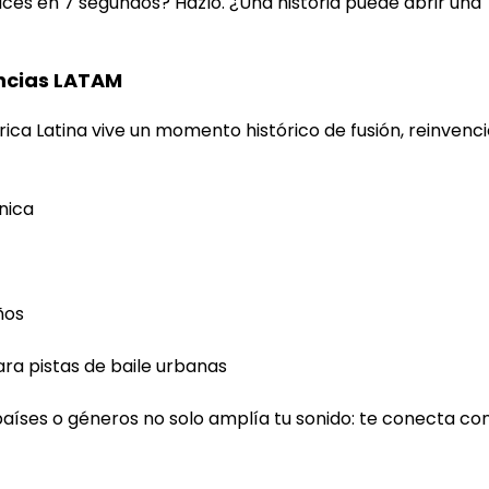
ces en 7 segundos? Hazlo. ¿Una historia puede abrir una
encias LATAM
ca Latina vive un momento histórico de fusión, reinvenc
nica
ños
ra pistas de baile urbanas
países o géneros no solo amplía tu sonido: te conecta co