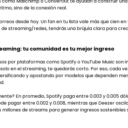
s como Mailchimp o ConvertKit te ayudan a construir una
itmo, sino de la conexión real.
reos desde hoy. Un fan en tu lista vale más que cien en tu
 de streaming/redes, tendrás una brújula clara para cre
treaming: tu comunidad es tu mejor ingreso
gresos por plataformas como Spotify o YouTube Music son 
s solo en el streaming, te quedarás corto. Por eso, cada v
iversificando y apostando por modelos que dependen me
d.
ente? En promedio, Spotify paga entre 0.003 y 0.005 dól
de pagar entre 0.002 y 0.008, mientras que Deezer oscil
tas millones de streams para generar ingresos sostenibles 